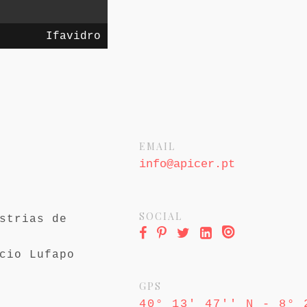
Ifavidro
EMAIL
info@apicer.pt
SOCIAL
strias de
cio Lufapo
GPS
40° 13' 47'' N - 8° 