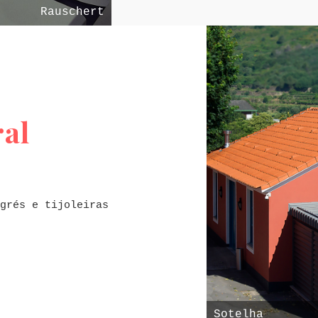
Rauschert
ral
grés e tijoleiras
Sotelha