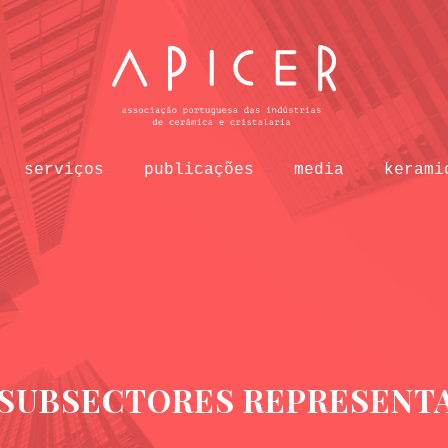
serviços
publicações
media
kerami
 SUBSECTORES REPRESENT