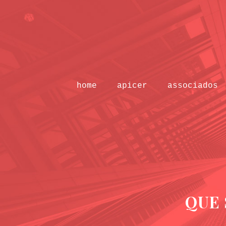
home
apicer
associados
QUE